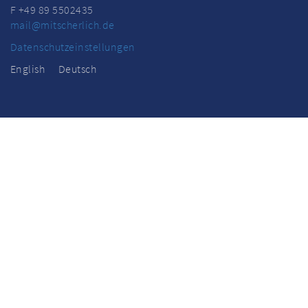
F +49 89 5502435
mail@mitscherlich.de
Datenschutzeinstellungen
English
Deutsch