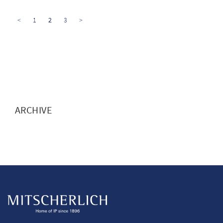
<
1
2
3
>
ARCHIVE