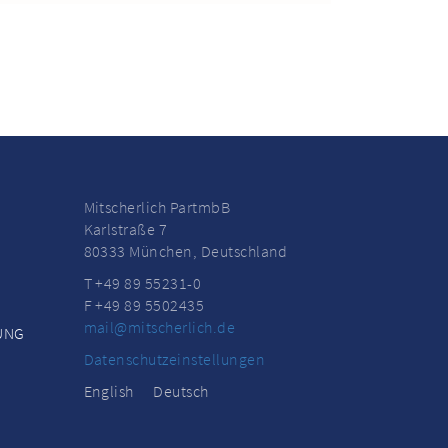
Mitscherlich PartmbB
Karlstraße 7
80333 München, Deutschland
T +49 89 55231-0
F +49 89 5502435
mail@mitscherlich.de
UNG
Datenschutzeinstellungen
English
Deutsch