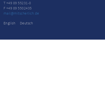
T +49 89 55231-0
F +49 89 5502435
mail@mitscherlich.de
English
Deutsch