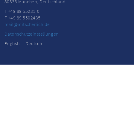
80333 München, Deutschland
T +49 89 55231-0
F +49 89 5502435
mail@mitscherlich.de
Datenschutzeinstellungen
English
Deutsch