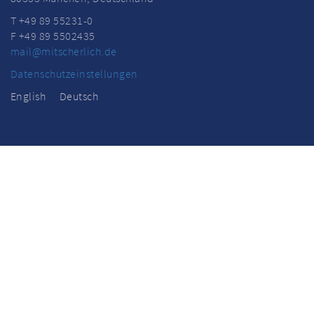
T +49 89 55231-0
F +49 89 5502435
mail@mitscherlich.de
Datenschutzeinstellungen
English
Deutsch