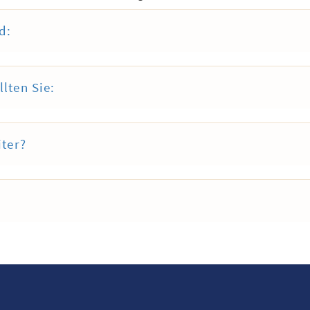
d:
lten Sie:
iter?