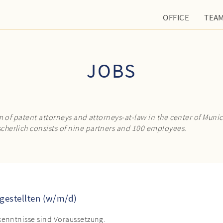
OFFICE
TEA
JOBS
 of patent attorneys and attorneys-at-law in the center of Munich
herlich consists of nine partners and 100 employees.
gestellten (w/m/d)
kenntnisse sind Voraussetzung.