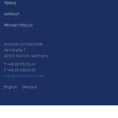
TERMS
IMPRINT
PRIVACY POLICY
Mitscherlich PartmbB
Karlstraße 7
80333 Munich, Germany
T +49 89 55231-0
F +49 89 5502435
mail@mitscherlich.de
English
Deutsch